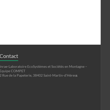
Contact
Inrae-Laboratoire EcoSystèmes et Sociétés en Montagne –
Equipe COMPET
2 Rue de la Papeterie, 38402 Saint-Martin-d’Hères
s